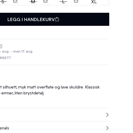
S
M
L
XL
LEGG I HANDLEKURV
. aug. - man 17. aug.
URRETT
 silhuett, myk matt overflate og lave skuldre. Klassisk
ermer, liten brystdetalj.
rials