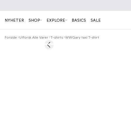
NYHETER
SHOP
EXPLORE
BASICS
SALE
Forside
Utforsk Alle Varer
T-shirts
WWGary taxi T-shirt
40%
Previous slide