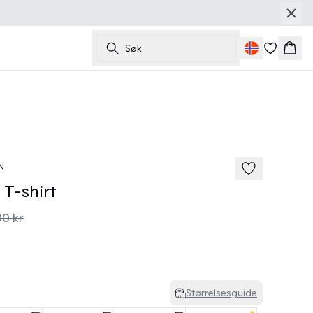
Søk
Hand
40%
185 cm • M
N
T-shirt
00 kr
Størrelsesguide