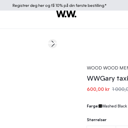
Registrer deg
her
og få 10% på din første bestilling.*
40%
Next slide
WOOD WOOD ME
WWGary taxi 
600,00 kr
1 000,
Farge:
Washed Black
Størrelser