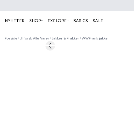
NYHETER
SHOP
EXPLORE
BASICS
SALE
Forside
Utforsk Alle Varer
Jakker & Frakker
WWFrank jakke
50%
Previous slide