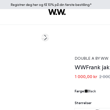
Registrer deg
her
og få 10% på din første bestilling.*
50%
Next slide
DOUBLE A BY W.W.
WWFrank jak
1 000,00 kr
2 000
Farge:
Black
Størrelser