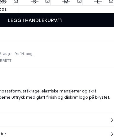
XS
S
M
L
XXL
LEGG I HANDLEKURV
 aug. - fre 14. aug.
URRETT
t passform, ståkrage, elastiske mansjetter og skrå
rne uttrykk med glatt finish og diskret logo på brystet.
etur