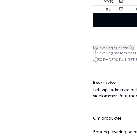
XXS
XL
*
Levering er gratis!
Levering mellom ons 12.
30 DAGERS FULL RET
Beskrivelse
Lett zip-jakke med ret
sidelommer. Rent, mode
Om produktet
Betaling, levering og r