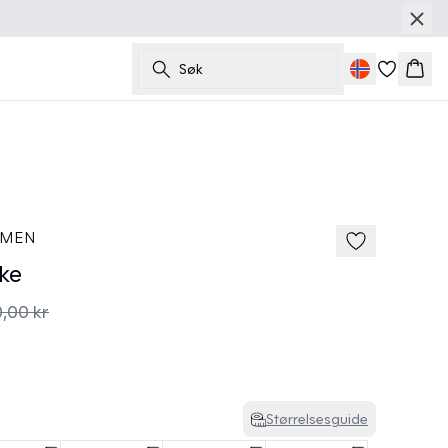
Søk
Hand
50%
185 cm • M
 MEN
ke
,00 kr
Størrelsesguide