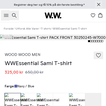
Registrer deg
her
og få 10% på din første bestilling.*
Søk
Han
Forside
Utforsk Alle Varer
T-shirts
WWEssential Sami T-shirt
50%
WOOD WOOD MEN
WWEssential Sami T-shirt
325,00 kr
650,00 kr
Farge:
Navy / Blue