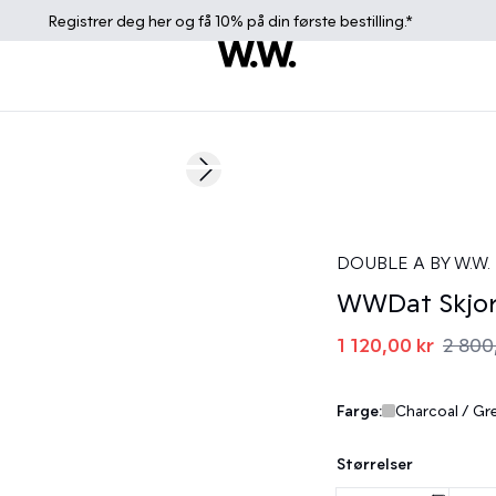
Registrer deg
her
og få 10% på din første bestilling.*
60%
Next slide
DOUBLE A BY W.W.
WWDat Skjor
1 120,00 kr
2 800
Farge:
Charcoal / Gr
Størrelser