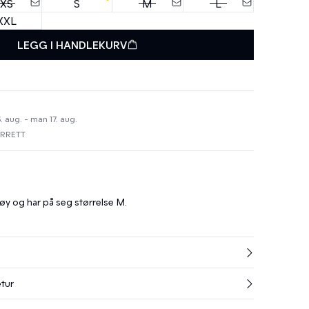
XS
S
M
L
XXL
LEGG I HANDLEKURV
. aug. - man 17. aug.
URRETT
øy og har på seg størrelse M.
etur