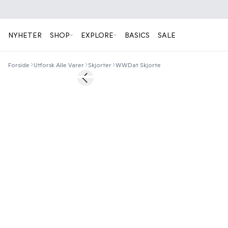
NYHETER
SHOP
EXPLORE
BASICS
SALE
Forside
Utforsk Alle Varer
Skjorter
WWDat Skjorte
60%
Previous slide