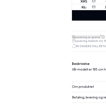
XXS
XL
*
Levering er gratis!
Levering mellom tor 13
30 DAGERS FULL RET
Beskrivelse
Vår modell er 185 cm h
Om produktet
Betaling, levering og r