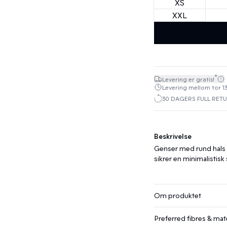
XS
XXL
*
Levering er gratis!
Levering mellom tor 13
30 DAGERS FULL RET
Beskrivelse
Genser med rund hals 
sikrer en minimalistisk 
Om produktet
Preferred fibres & mate