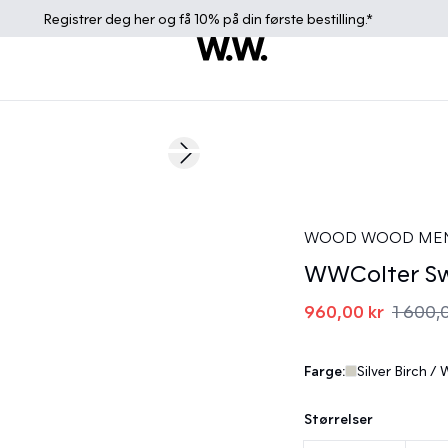
Registrer deg
her
og få 10% på din første bestilling.*
40%
Next slide
WOOD WOOD ME
WWColter Sw
960,00 kr
1 600,
Farge:
Silver Birch / 
Størrelser