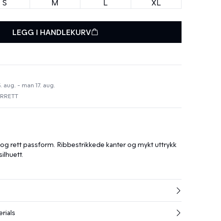
S
M
L
XL
LEGG I HANDLEKURV
. aug. - man 17. aug.
URRETT
og rett passform. Ribbestrikkede kanter og mykt uttrykk
silhuett.
rials