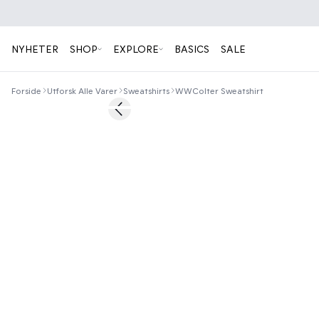
NYHETER
SHOP
EXPLORE
BASICS
SALE
Forside
Utforsk Alle Varer
Sweatshirts
WWColter Sweatshirt
40%
Previous slide