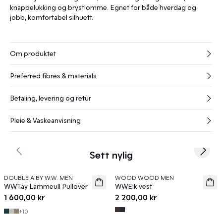
knappelukking og brystlomme. Egnet for både hverdag og
jobb, komfortabel silhuett.
Om produktet
Preferred fibres & materials
Betaling, levering og retur
Pleie & Vaskeanvisning
Sett nylig
Previous slide
Next s
DOUBLE A BY W.W. MEN
WOOD WOOD MEN
News
News
WWTay Lammeull Pullover
WWEik vest
1 600,00 kr
2 200,00 kr
+
10