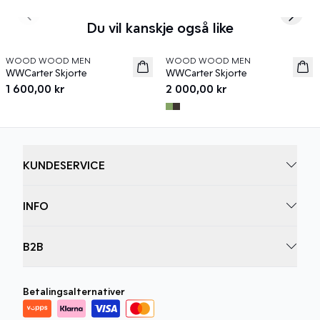
Previous slide
Next s
Du vil kanskje også like
WOOD WOOD MEN
WOOD WOOD MEN
News
News
WWCarter Skjorte
WWCarter Skjorte
1 600,00 kr
2 000,00 kr
KUNDESERVICE
INFO
B2B
Betalingsalternativer