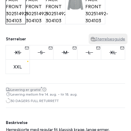
Størrelser
Størrelsesguide
XS
S
M
L
XL
XXL
*
Levering er gratis!
Levering mellom fre 14. aug. - tir 18. aug.
30 DAGERS FULL RETURRETT
Beskrivelse
Herreskjorte med regular fit, klassisk krage, lange ermer,