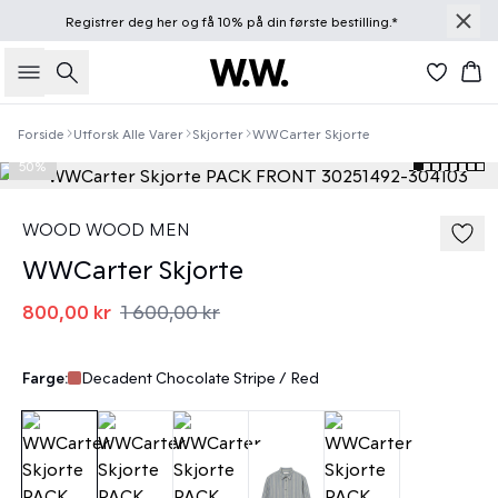
Registrer deg
her
og få 10% på din første bestilling.*
Søk
Han
Forside
Utforsk Alle Varer
Skjorter
WWCarter Skjorte
50%
WOOD WOOD MEN
WWCarter Skjorte
800,00 kr
1 600,00 kr
Farge:
Decadent Chocolate Stripe / Red