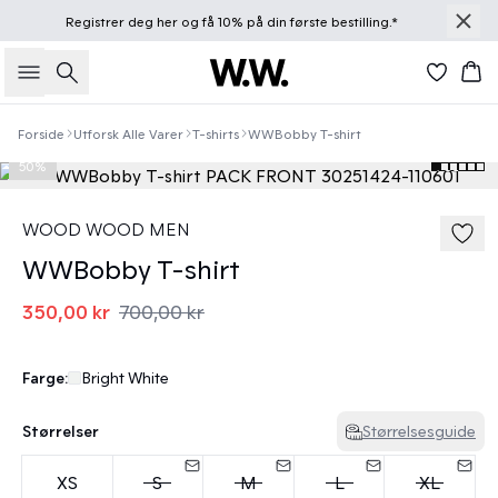
Registrer deg
her
og få 10% på din første bestilling.*
Søk
Han
Forside
Utforsk Alle Varer
T-shirts
WWBobby T-shirt
50%
WOOD WOOD MEN
WWBobby T-shirt
350,00 kr
700,00 kr
Farge:
Bright White
Størrelser
Størrelsesguide
XS
S
M
L
XL