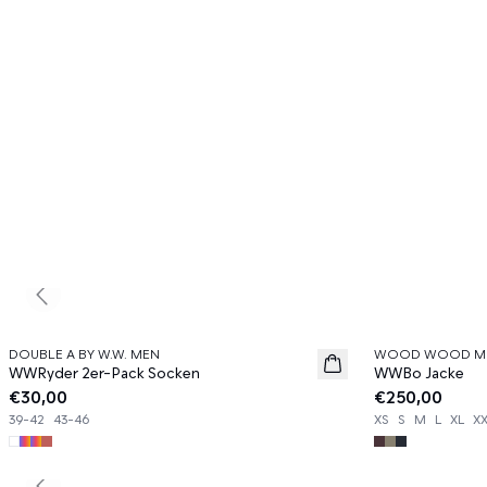
Previous slide
DOUBLE A BY W.W. MEN
WOOD WOOD M
News
News
WWRyder 2er-Pack Socken
WWBo Jacke
€30,00
€250,00
39-42
43-46
XS
S
M
L
XL
X