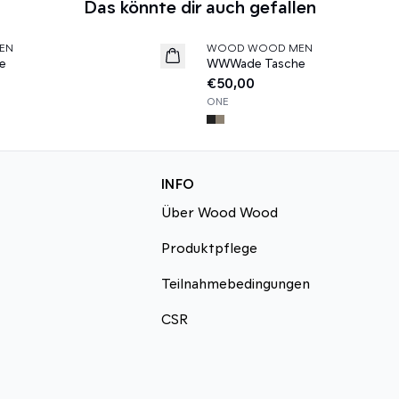
Das könnte dir auch gefallen
EN
WOOD WOOD MEN
News
e
WWWade Tasche
€50,00
ONE
INFO
Über Wood Wood
Produktpflege
Teilnahmebedingungen
CSR