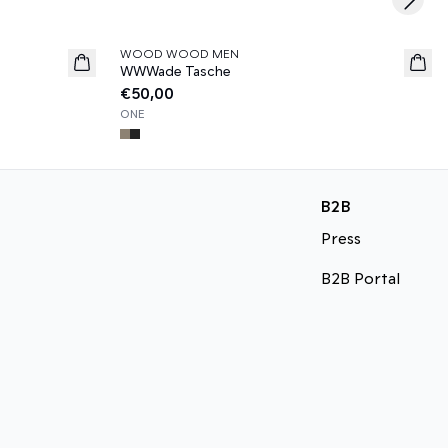
Next s
WOOD WOOD MEN
News
WWWade Tasche
€50,00
ONE
B2B
Press
B2B Portal