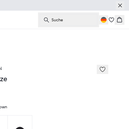
Suche
Ware
50%
N
ze
rown