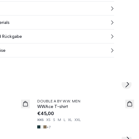
rials
nd Rückgabe
ise
Next s
DOUBLE A BY W.W. MEN
News
WWAce T-shirt
€45,00
XXS
XS
S
M
L
XL
XXL
+
7