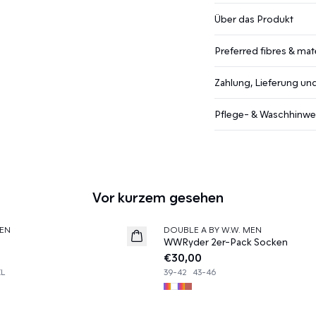
Über das Produkt
Preferred fibres & mate
Zahlung, Lieferung u
Pflege- & Waschhinwe
Vor kurzem gesehen
EN
DOUBLE A BY W.W. MEN
News
WWRyder 2er-Pack Socken
€30,00
XL
39-42
43-46