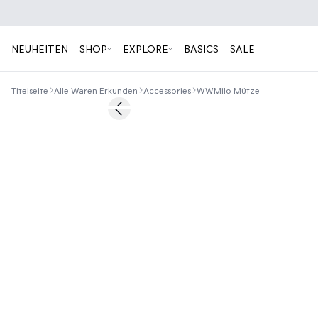
NEUHEITEN
SHOP
EXPLORE
BASICS
SALE
Titelseite
Alle Waren Erkunden
Accessories
WWMilo Mütze
50%
Previous slide