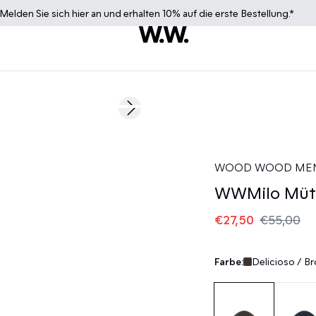
Melden Sie sich
hier
an und erhalten 10% auf die erste Bestellung.*
50%
Next slide
WOOD WOOD ME
WWMilo Müt
€27,50
€55,00
Farbe:
Delicioso / B