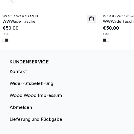
Previous slide
WOOD WOOD MEN
WOOD WOOD M
News
News
WWWade Tasche
WWWade Tasch
€50,00
€50,00
ONE
ONE
KUNDENSERVICE
Kontakt
Widerrufsbelehrung
Wood Wood Impressum
Abmelden
Lieferung und Rückgabe