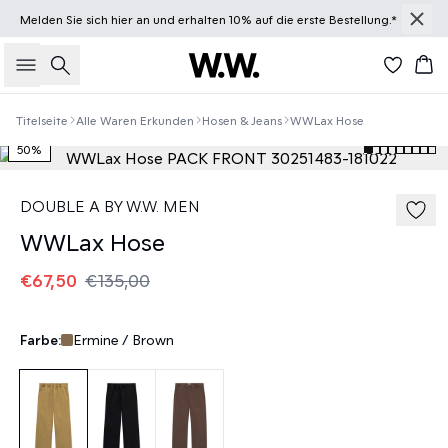
Melden Sie sich
hier
an und erhalten 10% auf die erste Bestellung.*
Suche
Wa
Titelseite
Alle Waren Erkunden
Hosen & Jeans
WWLax Hose
50%
DOUBLE A BY W.W. MEN
WWLax Hose
€67,50
€135,00
Farbe:
Ermine / Brown