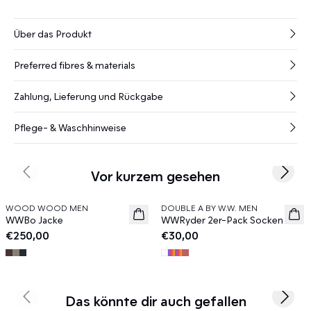
Über das Produkt
Preferred fibres & materials
Zahlung, Lieferung und Rückgabe
Pflege- & Waschhinweise
Vor kurzem gesehen
Previous slide
Next s
WOOD WOOD MEN
DOUBLE A BY W.W. MEN
News
News
WWBo Jacke
WWRyder 2er-Pack Socken
€250,00
€30,00
Das könnte dir auch gefallen
Previous slide
Next s
40%
50%