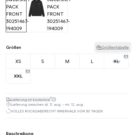
Größen
Größentabelle
XS
S
M
L
XL
XXL
*
Lieferung ist kostenlos!
Lieferung zwischen di. 11. aug. - mi. 12. aug.
VOLLES RÜCKGABERECHT INNERHALB VON 30 TAGEN
Beschreibung