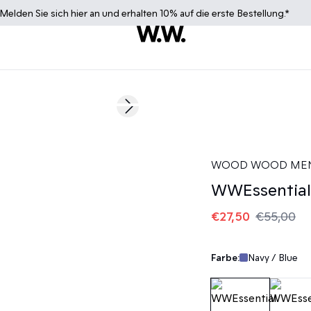
Melden Sie sich
hier
an und erhalten 10% auf die erste Bestellung.*
50%
Next slide
WOOD WOOD ME
WWEssential 
€27,50
€55,00
Farbe:
Navy / Blue