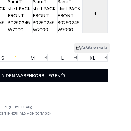
4
Größentabelle
S
M
L
XL
IN DEN WARENKORB LEGEN
1. aug. - mi. 12. aug.
HT INNERHALB VON 30 TAGEN