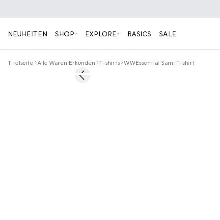
NEUHEITEN
SHOP
EXPLORE
BASICS
SALE
Titelseite
Alle Waren Erkunden
T-shirts
WWEssential Sami T-shirt
50%
Previous slide