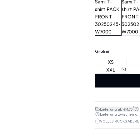
Größen
XS
XXL
*
Lieferung ab €4,75
Lieferung zwischen di. 1
VOLLES RÜCKGABEREC