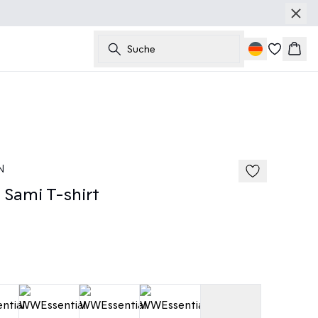
Suche
Ware
50%
185 cm • M
N
Sami T-shirt