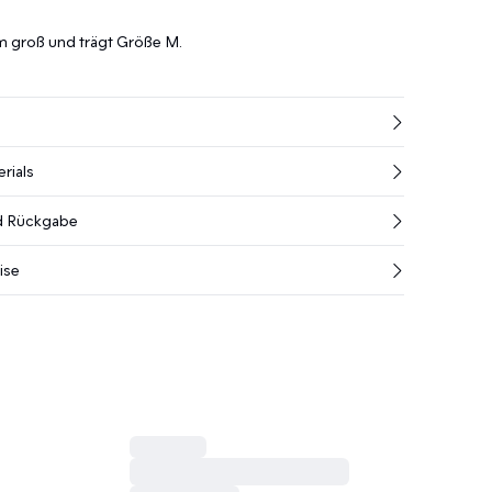
cm groß und trägt Größe M.
rials
nd Rückgabe
ise