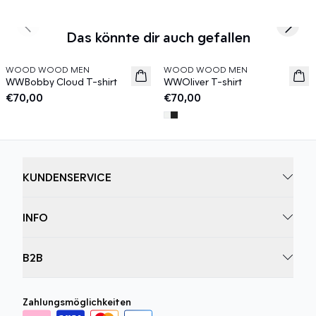
Previous slide
Next s
Das könnte dir auch gefallen
WOOD WOOD MEN
WOOD WOOD MEN
News
News
WWBobby Cloud T-shirt
WWOliver T-shirt
€70,00
€70,00
KUNDENSERVICE
INFO
B2B
Zahlungsmöglichkeiten