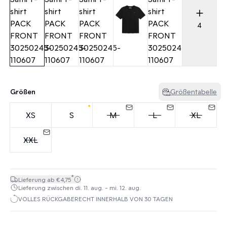
4
Größen
Größentabelle
XS
S
M
L
XL
XXL
*
Lieferung ab €4,75
Lieferung zwischen di. 11. aug. - mi. 12. aug.
VOLLES RÜCKGABERECHT INNERHALB VON 30 TAGEN