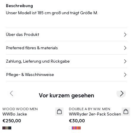
Beschreibung
Unser Modell ist 185 cm groß und trägt Größe M.
Über das Produkt
Preferred fibres & materials
Zahlung, Lieferung und Rückgabe
Pflege- & Waschhinweise
Vor kurzem gesehen
Previous slide
Next s
WOOD WOOD MEN
DOUBLE A BY W.W. MEN
News
News
WWBo Jacke
WWRyder 2er-Pack Socken
€250,00
€30,00