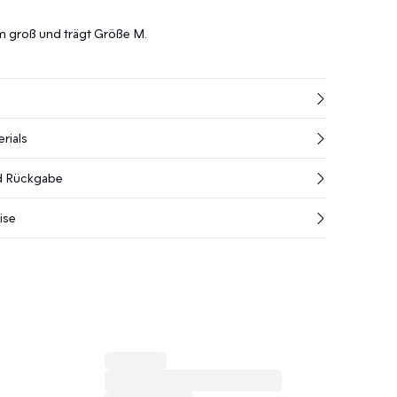
cm groß und trägt Größe M.
rials
nd Rückgabe
ise