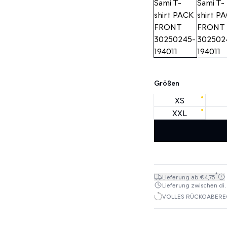
Größen
XS
XXL
*
Lieferung ab €4,75
Lieferung zwischen di. 1
VOLLES RÜCKGABEREC