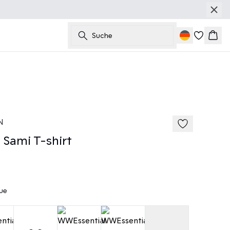
Suche
Ware
185 cm • M
N
Sami T-shirt
lue