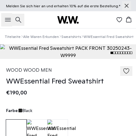
Melden Sie sich
hier
an und erhalten 10% auf die erste Bestellung.*
Suche
Wa
Titelseite
Alle Waren Erkunden
Sweatshirts
WWEssential Fred Sweatshirt
WOOD WOOD MEN
WWEssential Fred Sweatshirt
€190,00
Farbe:
Black