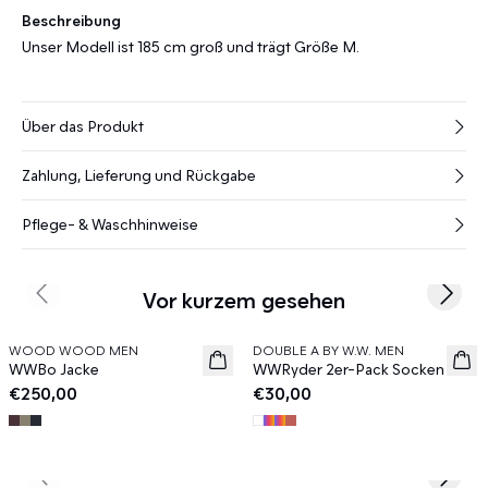
Beschreibung
Unser Modell ist 185 cm groß und trägt Größe M.
Über das Produkt
Zahlung, Lieferung und Rückgabe
Pflege- & Waschhinweise
Vor kurzem gesehen
Previous slide
Next s
WOOD WOOD MEN
DOUBLE A BY W.W. MEN
News
News
WWBo Jacke
WWRyder 2er-Pack Socken
€250,00
€30,00
Previous slide
Next s