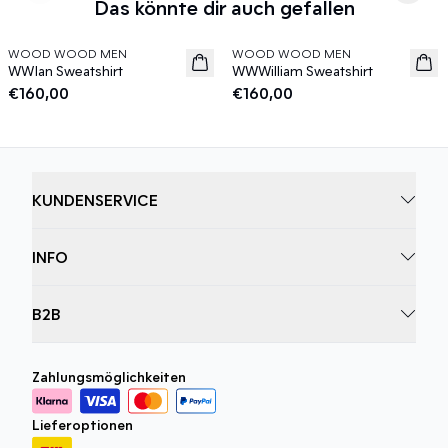
Das könnte dir auch gefallen
WOOD WOOD MEN
WOOD WOOD MEN
News
News
WWIan Sweatshirt
WWWilliam Sweatshirt
€160,00
€160,00
KUNDENSERVICE
INFO
B2B
Zahlungsmöglichkeiten
Lieferoptionen