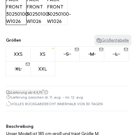
Größen
Größentabelle
XXS
XS
S
M
L
XL
XXL
*
Lieferung ab €4,75
Lieferung zwischen di. 11. aug. - mi. 12. aug.
VOLLES RÜCKGABERECHT INNERHALB VON 30 TAGEN
Beschreibung
Unser Modell ist 185 cm groß und trägt Größe M.