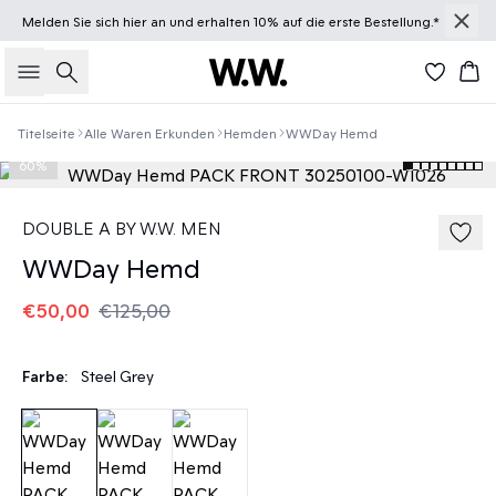
Melden Sie sich
hier
an und erhalten 10% auf die erste Bestellung.*
Suche
Wa
Titelseite
Alle Waren Erkunden
Hemden
WWDay Hemd
60%
DOUBLE A BY W.W. MEN
WWDay Hemd
€50,00
€125,00
Farbe:
Steel Grey