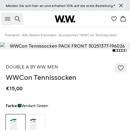
Melden Sie sich
hier
an und erhalten 10% auf die erste Bestellung.*
Suche
Wa
Titelseite
Alle Waren Erkunden
Accessories
WWCon Tennissocken
DOUBLE A BY W.W. MEN
WWCon Tennissocken
€15,00
Farbe:
Verdant Green