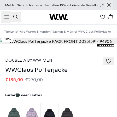
Melden Sie sich
hier
an und erhalten 10% auf die erste Bestellung.*
Suche
Wa
Titelseite
Alle Waren Erkunden
Jacken & Mäntel
WWClaus Pufferjacke
50%
DOUBLE A BY W.W. MEN
WWClaus Pufferjacke
€135,00
€270,00
Farbe:
Green Gables