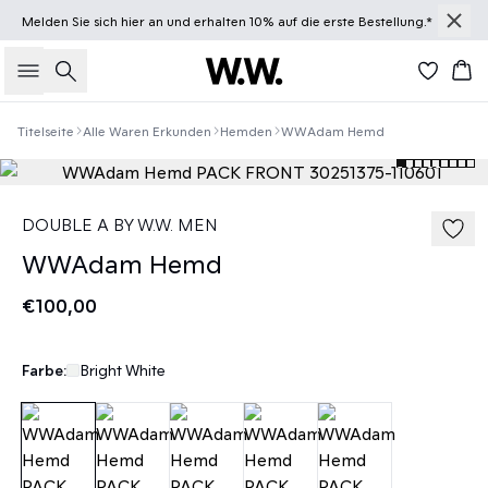
Melden Sie sich
hier
an und erhalten 10% auf die erste Bestellung.*
Suche
Wa
Titelseite
Alle Waren Erkunden
Hemden
WWAdam Hemd
DOUBLE A BY W.W. MEN
WWAdam Hemd
€100,00
Farbe:
Bright White