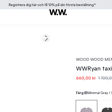
Registrera dig
här
och få 10% på din första beställning.*
40%
Next slide
WOOD WOOD ME
WWRyan taxi 
660,00 kr
1 100,0
Färg:
Minimal Gray / 