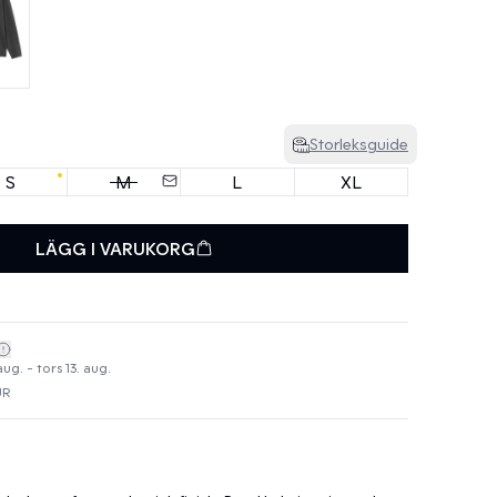
Storleksguide
S
M
L
XL
LÄGG I VARUKORG
aug. - tors 13. aug.
UR