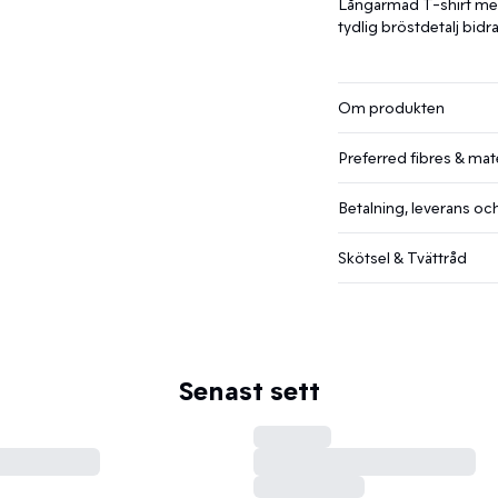
Långärmad T-shirt med
tydlig bröstdetalj bidra
Om produkten
Preferred fibres & mate
Betalning, leverans och
Skötsel & Tvättråd
Senast sett