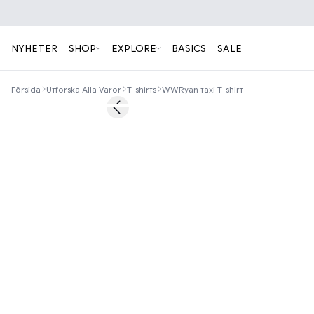
NYHETER
SHOP
EXPLORE
BASICS
SALE
Försida
Utforska Alla Varor
T-shirts
WWRyan taxi T-shirt
40%
Previous slide