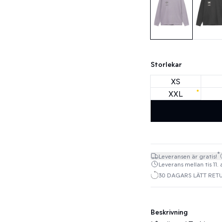
Storlekar
XS
XXL
*
Leveransen är gratis!
Leverans mellan tis 11. 
30 DAGARS LÄTT RET
Beskrivning