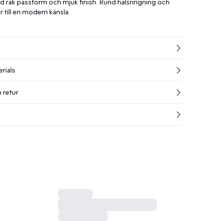
 rak passform och mjuk finish. Rund halsringning och
r till en modern känsla.
rials
 retur