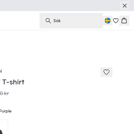
Sök
Korg
40%
185 cm • M
N
T-shirt
0 kr
Purple