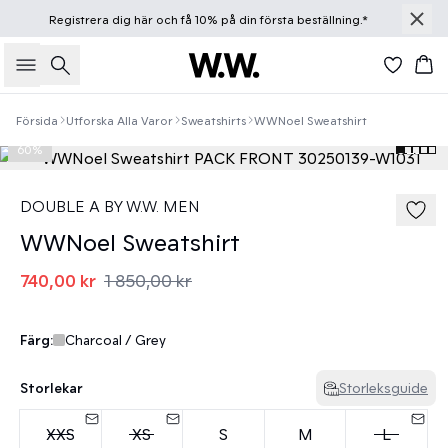
Registrera dig
här
och få 10% på din första beställning.*
Sök
Ko
Försida
Utforska Alla Varor
Sweatshirts
WWNoel Sweatshirt
60%
DOUBLE A BY W.W. MEN
WWNoel Sweatshirt
740,00 kr
1 850,00 kr
Färg:
Charcoal / Grey
Storlekar
Storleksguide
XXS
XS
S
M
L