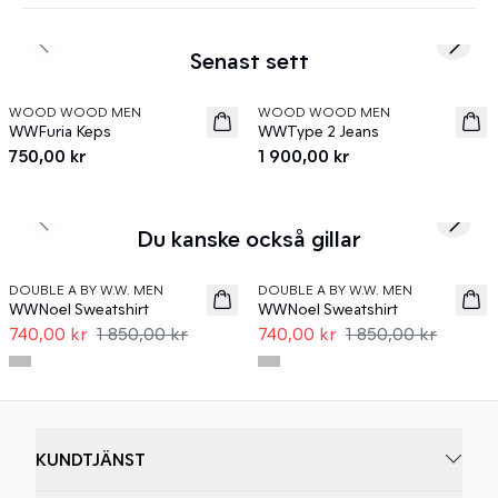
Previous slide
Next s
Senast sett
WOOD WOOD MEN
WOOD WOOD MEN
News
News
WWFuria Keps
WWType 2 Jeans
750,00 kr
1 900,00 kr
Previous slide
Next s
Du kanske också gillar
60%
60%
DOUBLE A BY W.W. MEN
DOUBLE A BY W.W. MEN
WWNoel Sweatshirt
WWNoel Sweatshirt
740,00 kr
1 850,00 kr
740,00 kr
1 850,00 kr
KUNDTJÄNST