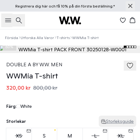
Registrera dig
här
och få 10% på din första beställning.*
Sök
Ko
Försida
Utforska Alla Varor
T-shirts
WWMia T-shirt
60%
DOUBLE A BY W.W. MEN
WWMia T-shirt
320,00 kr
800,00 kr
Färg:
White
Storlekar
Storleksguide
XS
S
M
L
XL