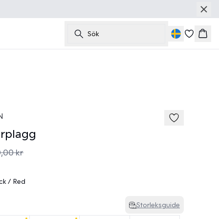
Sök
Korg
50%
185 cm • M
N
rplagg
,00 kr
k / Red
Storleksguide