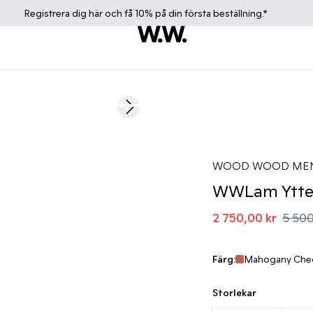
Registrera dig
här
och få 10% på din första beställning.*
50%
Next slide
WOOD WOOD ME
WWLam Ytte
2 750,00 kr
5 500
Färg:
Mahogany Chec
Storlekar