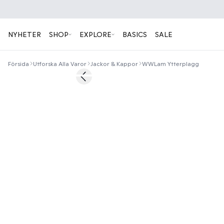
NYHETER
SHOP
EXPLORE
BASICS
SALE
Försida
Utforska Alla Varor
Jackor & Kappor
WWLam Ytterplagg
50%
Previous slide