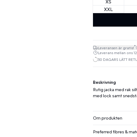
XS
XXL
*
Leveransen är gratis!
Leverans mellan ons 12.
30 DAGARS LÄTT RET
Beskrivning
Rutig jacka med rak silh
med lock samt snedställd
Om produkten
Preferred fibres & mate