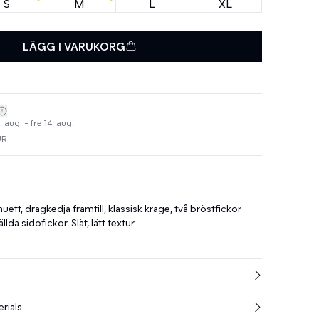
S
M
L
XL
LÄGG I VARUKORG
 aug. - fre 14. aug.
UR
uett, dragkedja framtill, klassisk krage, två bröstfickor
a sidofickor. Slät, lätt textur.
rials