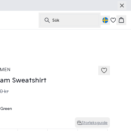
Sök
Korg
40%
185 cm • M
 MEN
am Sweatshirt
0 kr
 Green
Storleksguide