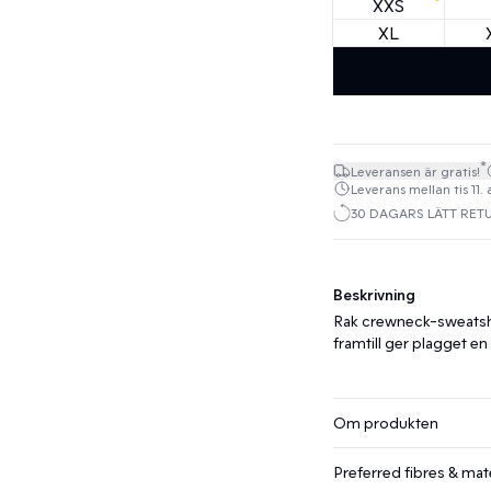
XXS
XL
*
Leveransen är gratis!
Leverans mellan tis 11. 
30 DAGARS LÄTT RET
Beskrivning
Rak crewneck-sweatshir
framtill ger plagget en
Om produkten
Preferred fibres & mate