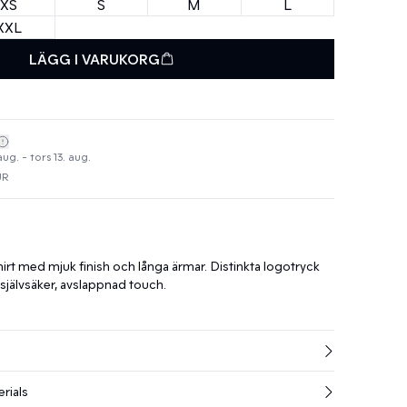
XS
S
M
L
XXL
LÄGG I VARUKORG
aug. - tors 13. aug.
UR
t med mjuk finish och långa ärmar. Distinkta logotryck
 självsäker, avslappnad touch.
rials