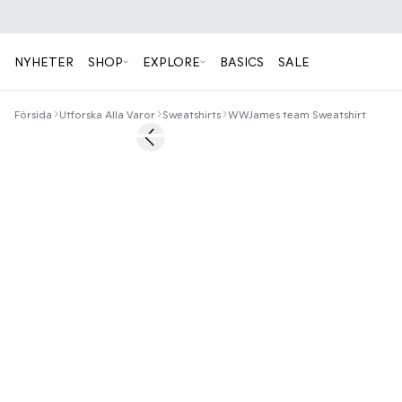
NYHETER
SHOP
EXPLORE
BASICS
SALE
Försida
Utforska Alla Varor
Sweatshirts
WWJames team Sweatshirt
40%
Previous slide