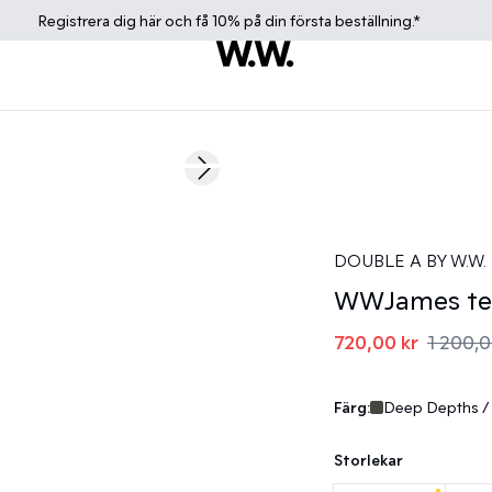
Registrera dig
här
och få 10% på din första beställning.*
40%
Next slide
DOUBLE A BY W.W.
WWJames te
720,00 kr
1 200,0
Färg:
Deep Depths /
Storlekar