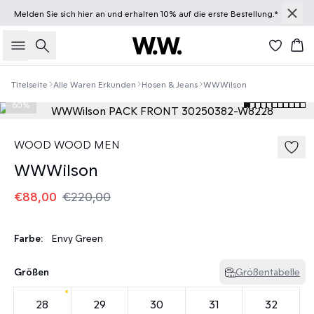
Melden Sie sich
hier
an und erhalten 10% auf die erste Bestellung.*
Suche
Wa
Titelseite
Alle Waren Erkunden
Hosen & Jeans
WWWilson
60%
WOOD WOOD MEN
WWWilson
€88,00
€220,00
Farbe:
Envy Green
Größen
Größentabelle
28
29
30
31
32