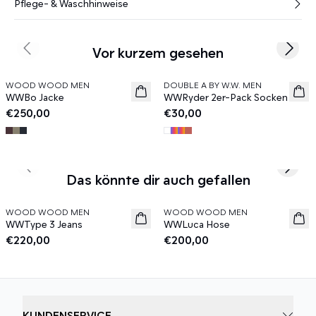
Pflege- & Waschhinweise
Vor kurzem gesehen
Previous slide
Next s
WOOD WOOD MEN
DOUBLE A BY W.W. MEN
News
News
WWBo Jacke
WWRyder 2er-Pack Socken
€250,00
€30,00
Previous slide
Next s
Das könnte dir auch gefallen
WOOD WOOD MEN
WOOD WOOD MEN
News
News
WWType 3 Jeans
WWLuca Hose
€220,00
€200,00
KUNDENSERVICE