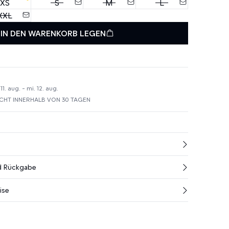
XS
S
M
L
XXL
IN DEN WARENKORB LEGEN
1. aug. - mi. 12. aug.
HT INNERHALB VON 30 TAGEN
nd Rückgabe
ise