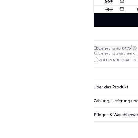
XXS
XL
*
Lieferung ab €4,75
Lieferung zwischen di. 1
VOLLES RÜCKGABEREC
Über das Produkt
Zahlung, Lieferung u
Pflege- & Waschhinwe