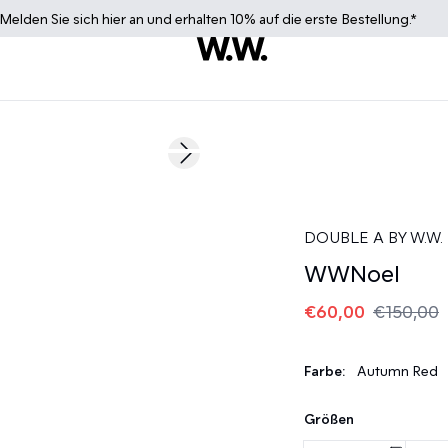
Melden Sie sich
hier
an und erhalten 10% auf die erste Bestellung.*
60%
Next slide
DOUBLE A BY W.W.
WWNoel
€60,00
€150,00
Farbe:
Autumn Red
Größen