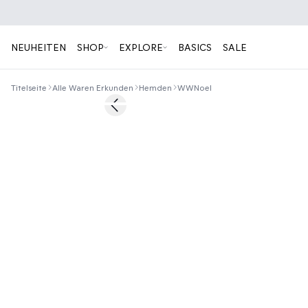
NEUHEITEN
SHOP
EXPLORE
BASICS
SALE
Titelseite
Alle Waren Erkunden
Hemden
WWNoel
60%
Previous slide