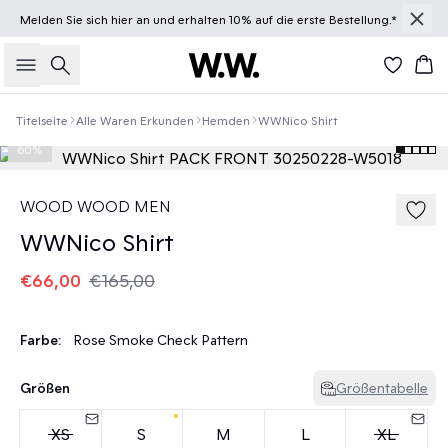
Melden Sie sich
hier
an und erhalten 10% auf die erste Bestellung.*
Suche
Wa
Titelseite
Alle Waren Erkunden
Hemden
WWNico Shirt
60%
WOOD WOOD MEN
WWNico Shirt
€66,00
€165,00
Farbe:
Rose Smoke Check Pattern
Größen
Größentabelle
XS
S
M
L
XL