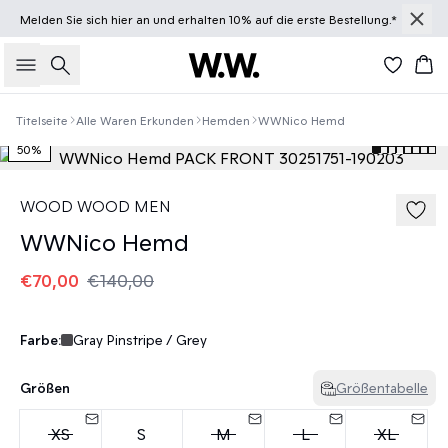
Melden Sie sich
hier
an und erhalten 10% auf die erste Bestellung.*
Suche
Wa
Titelseite
Alle Waren Erkunden
Hemden
WWNico Hemd
50%
WOOD WOOD MEN
WWNico Hemd
€70,00
€140,00
Farbe:
Gray Pinstripe / Grey
Größen
Größentabelle
XS
S
M
L
XL