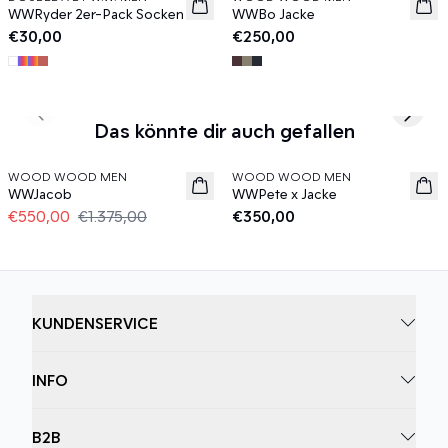
News
News
WWRyder 2er-Pack Socken
WWBo Jacke
€30,00
€250,00
Previous slide
Next s
Das könnte dir auch gefallen
60%
WOOD WOOD MEN
WOOD WOOD MEN
News
WWJacob
WWPete x Jacke
€550,00
€1.375,00
€350,00
KUNDENSERVICE
INFO
B2B