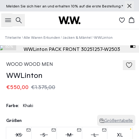
Melden Sie sich
hier
an und erhalten 10% auf die erste Bestellung.*
Suche
Wa
Titelseite
Alle Waren Erkunden
Jacken & Mäntel
WWLinton
60%
WOOD WOOD MEN
WWLinton
€550,00
€1.375,00
Farbe:
Khaki
Größen
Größentabelle
XS
S
M
L
XL