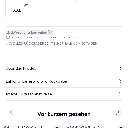
XXL
*
Lieferung ist kostenlos!
Lieferung zwischen di. 11. aug. - mi. 12. aug.
VOLLES RÜCKGABERECHT INNERHALB VON 30 TAGEN
Über das Produkt
Zahlung, Lieferung und Rückgabe
Pflege- & Waschhinweise
Vor kurzem gesehen
Previous slide
Next s
DOUBLE A BY W.W. MEN
WOOD WOOD MEN