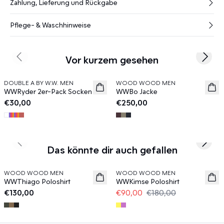
Zahlung, Lieferung und Rückgabe
Pflege- & Waschhinweise
Vor kurzem gesehen
Previous slide
Next s
DOUBLE A BY W.W. MEN
WOOD WOOD MEN
News
News
WWRyder 2er-Pack Socken
WWBo Jacke
€30,00
€250,00
Previous slide
Next s
Das könnte dir auch gefallen
50%
WOOD WOOD MEN
WOOD WOOD MEN
News
WWThiago Poloshirt
WWKimse Poloshirt
€130,00
€90,00
€180,00