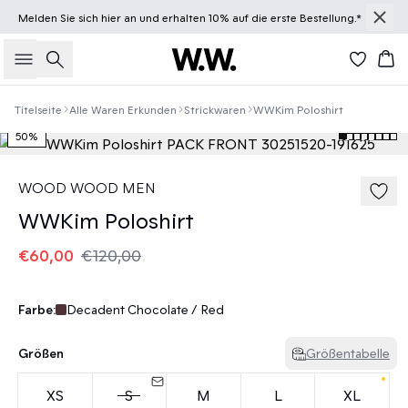
Melden Sie sich
hier
an und erhalten 10% auf die erste Bestellung.*
Suche
Wa
Titelseite
Alle Waren Erkunden
Strickwaren
WWKim Poloshirt
50%
WOOD WOOD MEN
WWKim Poloshirt
€60,00
€120,00
Farbe:
Decadent Chocolate / Red
Größen
Größentabelle
XS
S
M
L
XL