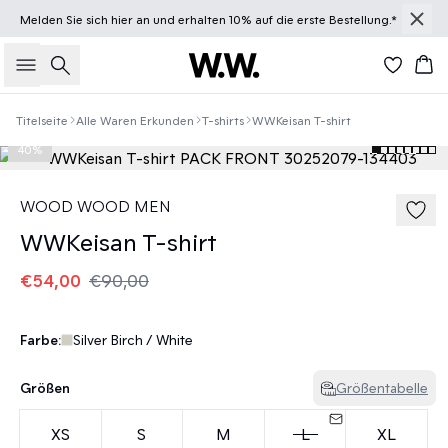
Melden Sie sich
hier
an und erhalten 10% auf die erste Bestellung.*
Suche
Wa
Titelseite
Alle Waren Erkunden
T-shirts
WWKeisan T-shirt
40%
WOOD WOOD MEN
WWKeisan T-shirt
€54,00
€90,00
Farbe:
Silver Birch / White
Größen
Größentabelle
XS
S
M
L
XL