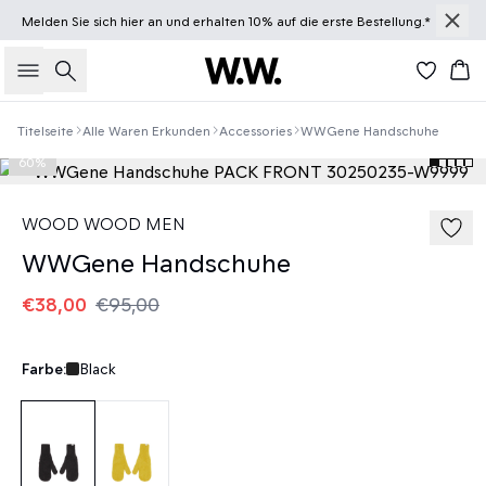
Melden Sie sich
hier
an und erhalten 10% auf die erste Bestellung.*
Suche
Wa
Titelseite
Alle Waren Erkunden
Accessories
WWGene Handschuhe
60%
WOOD WOOD MEN
WWGene Handschuhe
€38,00
€95,00
Farbe:
Black