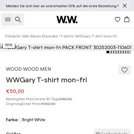
Melden Sie sich
hier
an und erhalten 10% auf die erste Bestellung.*
Suche
Wa
Titelseite
Alle Waren Erkunden
T-shirts
WWGary T-shirt mon-fri
50%
WOOD WOOD MEN
WWGary T-shirt mon-fri
€50,00
Niedrigster Preis letzte 30 Tage
€60,00
Ursprünglicher Preis
:
€100,00
Farbe:
Bright White
Größen
Größentabelle