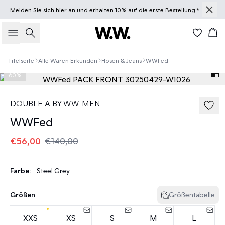
Melden Sie sich
hier
an und erhalten 10% auf die erste Bestellung.*
Suche
Wa
Titelseite
Alle Waren Erkunden
Hosen & Jeans
WWFed
60%
DOUBLE A BY W.W. MEN
WWFed
€56,00
€140,00
Farbe:
Steel Grey
Größen
Größentabelle
XXS
XS
S
M
L