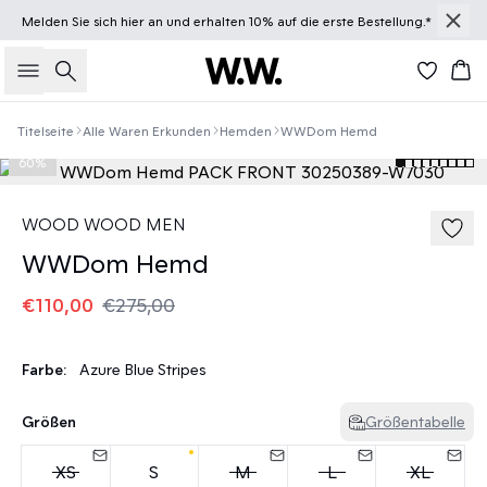
Melden Sie sich
hier
an und erhalten 10% auf die erste Bestellung.*
Suche
Wa
Titelseite
Alle Waren Erkunden
Hemden
WWDom Hemd
60%
WOOD WOOD MEN
WWDom Hemd
€110,00
€275,00
Farbe:
Azure Blue Stripes
Größen
Größentabelle
XS
S
M
L
XL