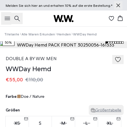
Melden Sie sich
hier
an und erhalten 10% auf die erste Bestellung.*
Suche
Wa
Titelseite
Alle Waren Erkunden
Hemden
WWDay Hemd
50%
DOUBLE A BY W.W. MEN
WWDay Hemd
€55,00
€110,00
Farbe:
Doe / Nature
Größen
Größentabelle
XS
S
M
L
XL