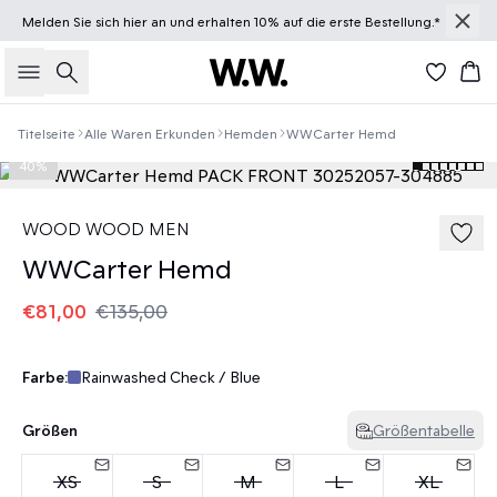
Melden Sie sich
hier
an und erhalten 10% auf die erste Bestellung.*
Suche
Wa
Titelseite
Alle Waren Erkunden
Hemden
WWCarter Hemd
40%
WOOD WOOD MEN
WWCarter Hemd
€81,00
€135,00
Farbe:
Rainwashed Check / Blue
Größen
Größentabelle
XS
S
M
L
XL