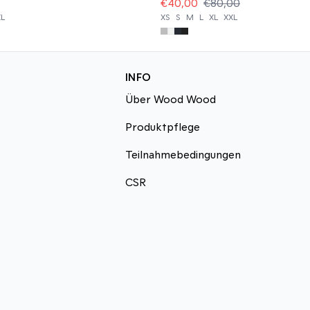
€40,00
€80,00
XL
XS
S
M
L
XL
XXL
INFO
Über Wood Wood
Produktpflege
Teilnahmebedingungen
CSR