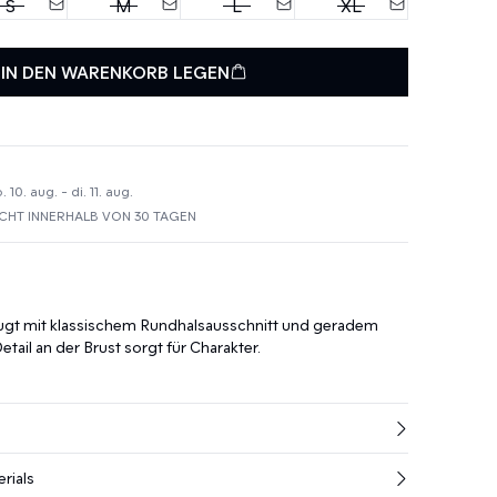
S
M
L
XL
IN DEN WARENKORB LEGEN
10. aug. - di. 11. aug.
HT INNERHALB VON 30 TAGEN
ugt mit klassischem Rundhalsausschnitt und geradem
etail an der Brust sorgt für Charakter.
rials