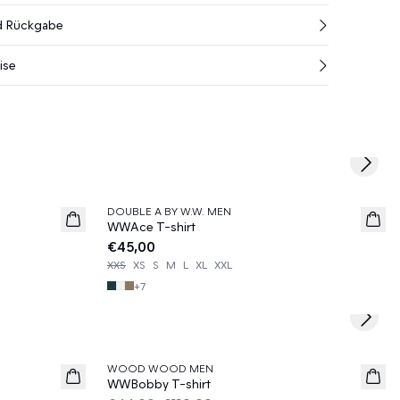
nd Rückgabe
ise
Next s
DOUBLE A BY W.W. MEN
News
WWAce T-shirt
€45,00
XXS
XS
S
M
L
XL
XXL
+
7
Next s
60%
WOOD WOOD MEN
WWBobby T-shirt