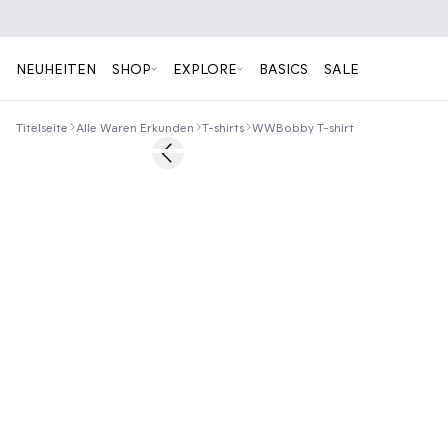
NEUHEITEN
SHOP
EXPLORE
BASICS
SALE
Titelseite
Alle Waren Erkunden
T-shirts
WWBobby T-shirt
40%
Previous slide