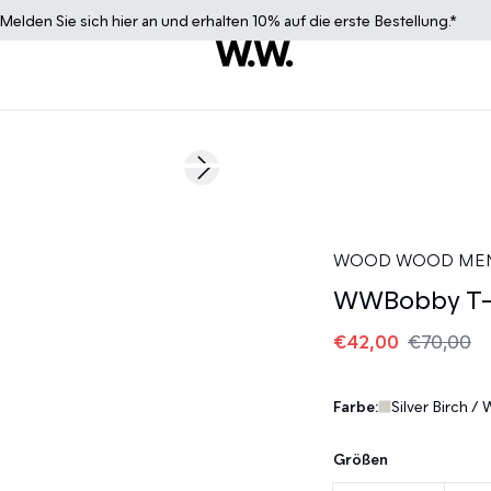
Melden Sie sich
hier
an und erhalten 10% auf die erste Bestellung.*
40%
Next slide
WOOD WOOD ME
WWBobby T-s
€42,00
€70,00
Farbe:
Silver Birch / 
Größen