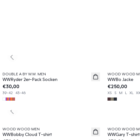
Previous slide
DOUBLE A BY W.W. MEN
WOOD WOOD M
News
News
WWRyder 2er-Pack Socken
WWBo Jacke
€30,00
€250,00
39-42
43-46
XS
S
M
L
XL
X
Previous slide
WOOD WOOD MEN
WOOD WOOD M
News
News
WWBobby Cloud T-shirt
WWGary T-shirt