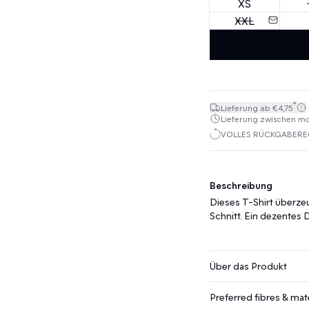
XS
XXL
*
Lieferung ab €4,75
Lieferung zwischen mo. 
VOLLES RÜCKGABEREC
Beschreibung
Dieses T-Shirt überze
Schnitt. Ein dezentes D
Über das Produkt
Preferred fibres & mate