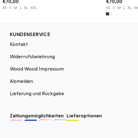
€70,00
€70,00
XS
S
M
L
XL
XXL
XS
S
M
L
XL
X
KUNDENSERVICE
Kontakt
Widerrufsbelehrung
Wood Wood Impressum
Abmelden
Lieferung und Rückgabe
Zahlungsmöglichkeiten
Lieferoptionen