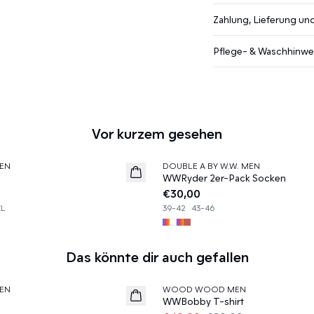
Zahlung, Lieferung u
Pflege- & Waschhinwe
Vor kurzem gesehen
EN
DOUBLE A BY W.W. MEN
News
WWRyder 2er-Pack Socken
€30,00
XL
39-42
43-46
Das könnte dir auch gefallen
50%
EN
WOOD WOOD MEN
WWBobby T-shirt