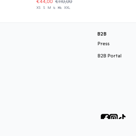
€44,00
€110,00
XS
S
M
L
XL
XXL
B2B
Press
B2B Portal